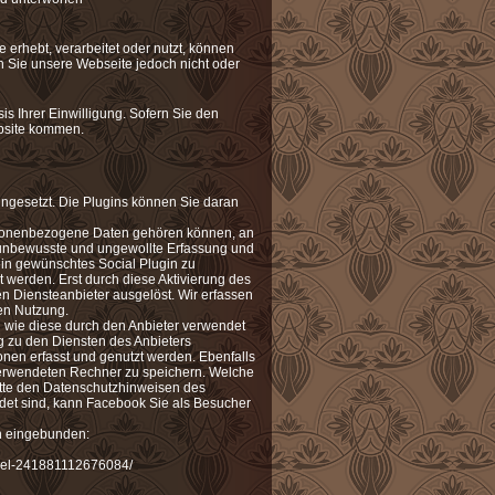
 erhebt, verarbeitet oder nutzt, können
en Sie unsere Webseite jedoch nicht oder
sis Ihrer Einwilligung. Sofern Sie den
ebsite kommen.
ingesetzt. Die Plugins können Sie daran
rsonenbezogene Daten gehören können, an
e unbewusste und ungewollte Erfassung und
in gewünschtes Social Plugin zu
t werden. Erst durch diese Aktivierung des
n Diensteanbieter ausgelöst. Wir erfassen
en Nutzung.
nd wie diese durch den Anbieter verwendet
 zu den Diensten des Anbieters
nen erfasst und genutzt werden. Ebenfalls
 verwendeten Rechner zu speichern. Welche
itte den Datenschutzhinweisen des
ldet sind, kann Facebook Sie als Besucher
n eingebunden:
del-241881112676084/