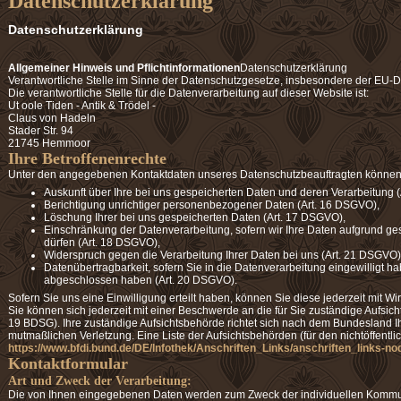
Datenschutzerklärung
Datenschutzerklärung
Allgemeiner Hinweis und Pflichtinformationen
Datenschutzerklärung
Verantwortliche Stelle im Sinne der Datenschutzgesetze, insbesondere der EU-
Die verantwortliche Stelle für die Datenverarbeitung auf dieser Website ist:
Ut oole Tiden - Antik & Trödel -
Claus von Hadeln
Stader Str. 94
21745 Hemmoor
Ihre Betroffenenrechte
Unter den angegebenen Kontaktdaten unseres Datenschutzbeauftragten können 
Auskunft über Ihre bei uns gespeicherten Daten und deren Verarbeitung 
Berichtigung unrichtiger personenbezogener Daten (Art. 16 DSGVO),
Löschung Ihrer bei uns gespeicherten Daten (Art. 17 DSGVO),
Einschränkung der Datenverarbeitung, sofern wir Ihre Daten aufgrund gese
dürfen (Art. 18 DSGVO),
Widerspruch gegen die Verarbeitung Ihrer Daten bei uns (Art. 21 DSGVO
Datenübertragbarkeit, sofern Sie in die Datenverarbeitung eingewilligt h
abgeschlossen haben (Art. 20 DSGVO).
Sofern Sie uns eine Einwilligung erteilt haben, können Sie diese jederzeit mit Wir
Sie können sich jederzeit mit einer Beschwerde an die für Sie zuständige Aufsi
19 BDSG). Ihre zuständige Aufsichtsbehörde richtet sich nach dem Bundesland Ihr
mutmaßlichen Verletzung. Eine Liste der Aufsichtsbehörden (für den nichtöffentlich
https://www.bfdi.bund.de/DE/Infothek/Anschriften_Links/anschriften_links-no
Kontaktformular
Art und Zweck der Verarbeitung:
Die von Ihnen eingegebenen Daten werden zum Zweck der individuellen Kommunik