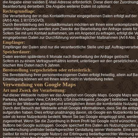
die Angabe einer validen E-Mail-Adresse erforderlich. Diese dient der Zuordnu
Beantwortung derselben. Die Angabe weiterer Daten ist optional.
Rechtsgrundlage:
Die Verarbeitung der in das Kontaktformular eingegebenen Daten erfolgt auf der
(Art 6 Abs. 1 lit f DSGVO).
Durch Bereitstellung des Kontaktformulars möchten wir Ihnen eine unkomplizier
gemachten Angaben werden zum Zwecke der Bearbeitung der Anfrage sowie für 
Sofern Sie mit uns Kontakt aufnehmen, um ein Angebot zu erfragen, erfolgt die V
eingegebenen Daten zur Durchführung vorvertraglicher Maßnahmen (Art 6 Abs. 1
Empfänger:
Empfänger der Daten sind nur die verantwortliche Stelle und ggf. Auftragsverarbei
Speicherdauer:
Daten werden spätestens 6 Monate nach Bearbeitung der Anfrage gelöscht.
Sofern es zu einem Vertragsverhältnis kommt, unterliegen wir den gesetzlichen
löschen Ihre Daten nach 6 Jahren.
Bereitstellung vorgeschrieben oder erforderlich:
Die Bereitstellung Ihrer personenbezogenen Daten erfolgt freiwillig, allein auf B
Einwilligung können wir mit Ihnen leider nicht in Verbindung treten.
Verwendung von Google Maps
Art und Zweck der Verarbeitung:
Auf dieser Webseite nutzen wir das Angebot von Google Maps. Google Maps wi
Parkway, Mountain View, CA 94043, USA (nachfolgend „Google“) betrieben. Dadur
direkt in der Webseite anzeigen und ermöglichen Ihnen die komfortable Nutzung 
Durch den Besuch der Webseite erhält Google Informationen, dass Sie die ents
aufgerufen haben. Dies erfolgt unabhängig davon, ob Google ein Nutzerkonto berei
oder ob keine Nutzerkonto besteht. Wenn Sie bei Google eingeloggt sind, werden
zugeordnet. Wenn Sie die Zuordnung in Ihrem Profil bei Google nicht wünschen, 
Buttons bei Google ausloggen. Google speichert Ihre Daten als Nutzungsprofile 
Marktforschung und/oder bedarfsgerechter Gestaltung seiner Webseite. Eine sol
(selbst für nicht eingeloggte Nutzer) zur Erbringung bedarfsgerechter Werbung 