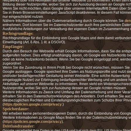
Netzwerks über Ihre Aktivitäten auf unserer Webseite zu informieren. Ihnen steh
Bildung dieser Nutzerprofile, wobei Sie sich zur Ausübung dessen an Google ri
Wenn Sie nicht möchten, dass Google über unseren Internetauftritt Daten über Sie
Sie in Ihrem Browsereinstellungen JavaScript deaktivieren. In diesem Fall könn
nur eingeschränkt nutzen.
Nähere Informationen über die Datenverarbeitung durch Google können Sie
den
entnehmen. Dort können Sie im Datenschutzcenter auch Ihre persönlichen Daten
Ausführliche Anleitungen zur Verwaltung der eigenen Daten im Zusammenhang
Rechtsgrundlage:
Rechtsgrundlage für die Einbindung von Google Maps und dem damit verbundene
Einwilligung (Art. 6 Abs. 1 lit. a DSGVO).
Empfänger:
Durch den Besuch der Webseite erhält Google Informationen, dass Sie die ents
aufgerufen haben. Dies erfolgt unabhängig davon, ob Google ein Nutzerkonto berei
oder ob keine Nutzerkonto besteht. Wenn Sie bei Google eingeloggt sind, werden
zugeordnet.
Wenn Sie die Zuordnung in Ihrem Profil bei Google nicht wünschen, müssen Sie s
Google ausloggen. Google speichert Ihre Daten als Nutzungsprofile und nutzt s
und/oder bedarfsgerechter Gestaltung seiner Webseite. Eine solche Auswertung er
eingeloggte Nutzer) zur Erbringung bedarfsgerechter Werbung und um andere Nu
Aktivitäten auf unserer Webseite zu informieren. Ihnen steht ein Widerspruchsrec
Nutzerprofile, wobei Sie sich zur Ausübung dessen an Google richten müssen.
Weitere Informationen zu Zweck und Umfang der Datenerhebung und ihrer Verarb
erhalten Sie in den Datenschutzerklärungen des Anbieters. Dort erhalten Sie auc
diesbezüglichen Rechten und Einstellungsmöglichkeiten zum Schutze Ihrer Priv
(
https://policies.google.com/privacy
.)
Speicherdauer:
Wir erheben keine personenbezogenen Daten, durch die Einbindung von Googl
Weitere Informationen zu Google Maps finden Sie in der Datenschutzerklärung 
(
https://policies.google.com/privacy
).
Drittlandtransfer:
Google verarbeitet Ihre Daten in den USA und hat sich dem EU_US Privacy Shie