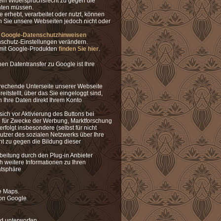
t ein Widerspruchsrecht zu gegen die
chten müssen.
 erhebt, verarbeitet oder nutzt, können
en Sie unsere Webseiten jedoch nicht oder
 Google-Datenschutzhinweisen
schutz-Einstellungen verändern.
 mit Google-Produkten
finden Sie hier
.
n Datentransfer zu Google ist Ihre
prechende Unterseite unserer Webseite
tstellt, über das Sie eingeloggt sind,
 Ihre Daten direkt Ihrem Konto
ich vor Aktivierung des Buttons bei
ie für Zwecke der Werbung, Marktforschung
folgt insbesondere (selbst für nicht
tzer des sozialen Netzwerks über Ihre
ht zu gegen die Bildung dieser
eitung durch den Plug-in Anbieter
h weitere Informationen zu Ihren
atsphäre
e Maps.
von Google
ld unterworfen