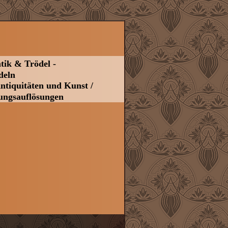
ik & Trödel -
deln
ntiquitäten und Kunst /
ungsauflösungen