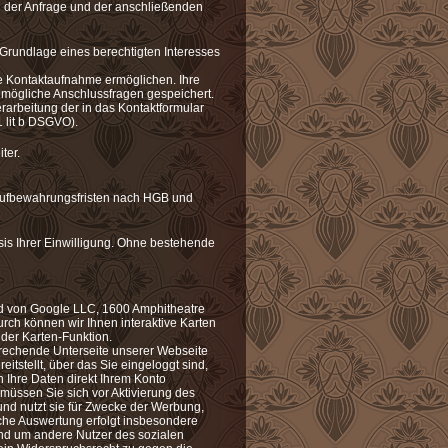
ng der Anfrage und der anschließenden
 Grundlage eines berechtigten Interesses
te Kontaktaufnahme ermöglichen. Ihre
mögliche Anschlussfragen gespeichert.
erarbeitung der in das Kontaktformular
 lit b DSGVO).
ter.
 Aufbewahrungsfristen nach HGB und
asis Ihrer Einwilligung. Ohne bestehende
rd von Google LLC, 1600 Amphitheatre
ch können wir Ihnen interaktive Karten
der Karten-Funktion.
prechende Unterseite unserer Webseite
tstellt, über das Sie eingeloggt sind,
 Ihre Daten direkt Ihrem Konto
müssen Sie sich vor Aktivierung des
und nutzt sie für Zwecke der Werbung,
che Auswertung erfolgt insbesondere
und um andere Nutzer des sozialen