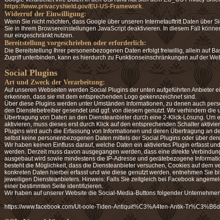
https://www.privacyshield.gov/EU-US-Framework
.
Widerruf der Einwilligung:
Wenn Sie nicht möchten, dass Google über unseren Internetauftritt Daten über Sie
Sie in Ihrem Browsereinstellungen JavaScript deaktivieren. In diesem Fall könn
nur eingeschränkt nutzen.
Bereitstellung vorgeschrieben oder erforderlich:
Die Bereitstellung Ihrer personenbezogenen Daten erfolgt freiwillig, allein auf Ba
Zugriff unterbinden, kann es hierdurch zu Funktionseinschränkungen auf der W
Social Plugins
Art und Zweck der Verarbeitung:
Auf unseren Webseiten werden Social Plugins der unten aufgeführten Anbieter e
erkennen, dass sie mit dem entsprechenden Logo gekennzeichnet sind.
Über diese Plugins werden unter Umständen Informationen, zu denen auch pe
den Dienstebetreiber gesendet und ggf. von diesem genutzt. Wir verhindern di
Übertragung von Daten an den Diensteanbieter durch eine 2-Klick-Lösung. Um e
aktivieren, muss dieses erst durch Klick auf den entsprechenden Schalter aktivier
Plugins wird auch die Erfassung von Informationen und deren Übertragung an de
selbst keine personenbezogenen Daten mittels der Social Plugins oder über der
Wir haben keinen Einfluss darauf, welche Daten ein aktiviertes Plugin erfasst u
werden. Derzeit muss davon ausgegangen werden, dass eine direkte Verbindung
ausgebaut wird sowie mindestens die IP-Adresse und gerätebezogene Informatio
besteht die Möglichkeit, dass die Diensteanbieter versuchen, Cookies auf dem
konkreten Daten hierbei erfasst und wie diese genutzt werden, entnehmen Sie b
jeweiligen Diensteanbieters. Hinweis: Falls Sie zeitgleich bei Facebook angeme
einer bestimmten Seite identifizieren.
Wir haben auf unserer Website die Social-Media-Buttons folgender Unternehme
https://www.facebook.com/Ut-oole-Tiden-Antiquit%C3%A4ten-Antik-Tr%C3%B6