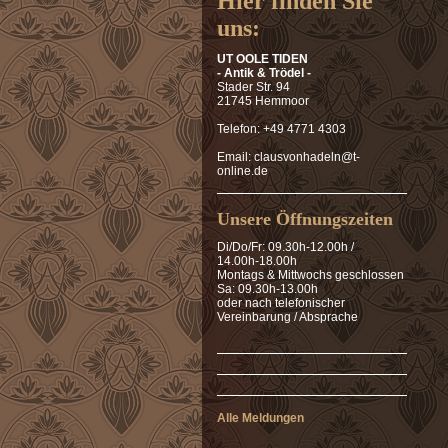
Hier finden Sie
uns:
UT OOLE TIDEN
- Antik & Trödel -
Stader Str. 94
21745 Hemmoor
Telefon: +49 4771 4303
Email: clausvonhadeln@t-
online.de
Unsere Öffnungszeiten
Di/Do/Fr: 09.30h-12.00h /
14.00h-18.00h
Montags & Mittwochs geschlossen
Sa: 09.30h-13.00h
oder nach telefonischer
Vereinbarung / Absprache
Alle Meldungen