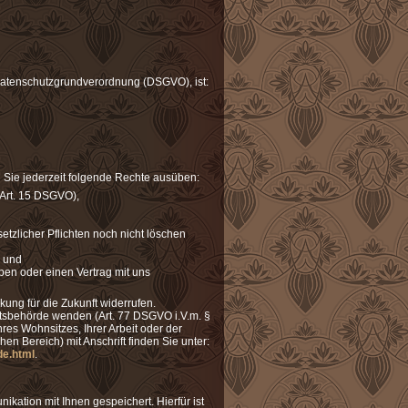
Datenschutzgrundverordnung (DSGVO), ist:
Sie jederzeit folgende Rechte ausüben:
(Art. 15 DSGVO),
tzlicher Pflichten noch nicht löschen
) und
aben oder einen Vertrag mit uns
kung für die Zukunft widerrufen.
chtsbehörde wenden (Art. 77 DSGVO i.V.m. §
es Wohnsitzes, Ihrer Arbeit oder der
en Bereich) mit Anschrift finden Sie unter:
de.html
.
ation mit Ihnen gespeichert. Hierfür ist